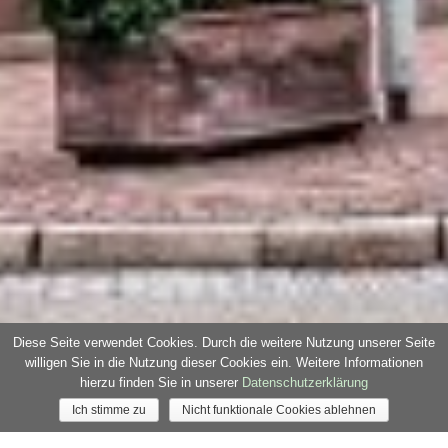
Diese Seite verwendet Cookies. Durch die weitere Nutzung unserer Seite
Reisebeschreibung
Tagesverlauf
Leistungen
willigen Sie in die Nutzung dieser Cookies ein. Weitere Informationen
hierzu finden Sie in unserer
Datenschutzerklärung
Baden-Baden
Ich stimme zu
Nicht funktionale Cookies ablehnen
Festspielhaus im Advent