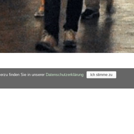
×
Newsletter
Mit dem AK Touristik Newsletter erhalten Sie
regelmäßig persönliche Informationen rund ums
Reisen
Jetzt kostenfrei anmelden …
ierzu finden Sie in unserer
Datenschutzerklärung
Ich stimme zu
Reise drucken
Reise als PDF
2026
(B)