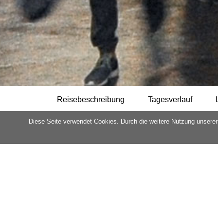
Reisebeschreibung
Tagesverlauf
Diese Seite verwendet Cookies. Durch die weitere Nutzung unserer S
Slowenische Adri
Der Geheimtipp an Istriens Riviera
Im Vergleich zu den Nachbarländern Italien 
Adriaküste von Slowenien geradezu winzig,
slowenischen Riviera alles, was das Urlaub
Warmherzige Menschen und wunderschöne A