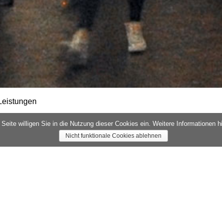
Leistungen
eite willigen Sie in die Nutzung dieser Cookies ein. Weitere Informationen h
aküste
Reise merken
Nicht funktionale Cookies ablehnen
Termine
27.09.2026 — 05.10.
und Kroatien ist die
ab Preis p.P.
 dennoch findet man an der
erherz begehrt.
€ 1815.-
ltstädte prägen diese