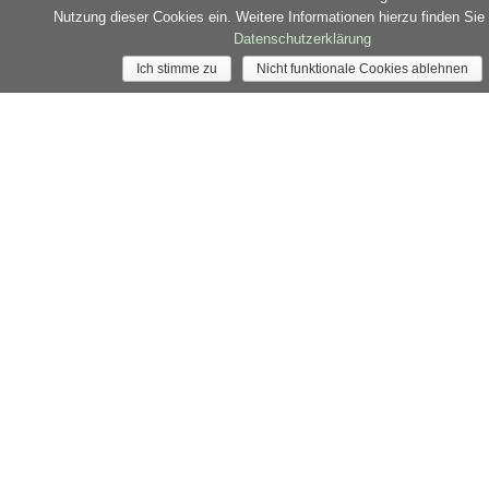
€ 92.-
Nutzung dieser Cookies ein. Weitere Informationen hierzu finden Sie 
Datenschutzerklärung
Ich stimme zu
Nicht funktionale Cookies ablehnen
Beratung
0431 777 000
Reise buchen →
Inkl. Busfahrt, Schifffahrt, Bratkartoffelbuffet und
Freizeit in Ratzeburg.
Abf.: Kiel Wellsee/Betriebsgelände 07:30 Uhr / Kiel Auguste-
Viktoria-Str. Reisebushaltestelle 08:00 Uhr, Rückkehr: ca. 18:00
Uhr
Reisefinder
Gönn Dir was Gutes
Reisebusse
Bus Charter